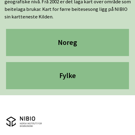
geografiske nivå. Frå 2002 er det laga kart over område som
beitelaga brukar. Kart for førre beitesesong ligg på NIBIO
sin kartteneste Kilden.
Hovedmeny
Noreg
Fylke
NIBIO logo