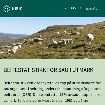
SKIP TO MAIN CONTENT
TIL NIBIO
BOKMÅL
NIBIO - BEITESTATISTIKK
Byrkjedalen, Hol. Foto: Michael Angeloff/NIBIO
BEITESTATISTIKK FOR SAU I UTMARK
Beitestatistikken viser dyretal og tap på utmarksbeite for
sau organisert i beitelag under tilskotsordninga Organisert
beitebruk (OBB). Dette omfattar 73 % av sau sleppt i norsk
utmark. Tal blir vist for kvart år sidan 1981 og på tre