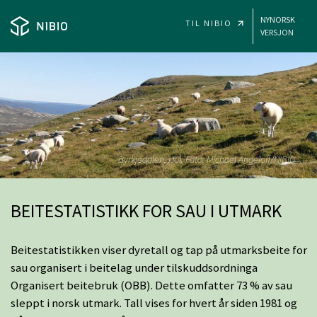
SKIP TO MAIN CONTENT
NYNORSK
TIL NIBIO
VERSJON
NIBIO - BEITESTATISTIKK
Byrkjedalen, Hol. Foto: Michael Angeloff/NIBIO
BEITESTATISTIKK FOR SAU I UTMARK
Beitestatistikken viser dyretall og tap på utmarksbeite for
sau organisert i beitelag under tilskuddsordninga
Organisert beitebruk (OBB). Dette omfatter 73 % av sau
sleppt i norsk utmark. Tall vises for hvert år siden 1981 og