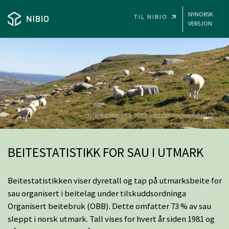
SKIP TO MAIN CONTENT
NYNORSK
TIL NIBIO
VERSJON
NIBIO - BEITESTATISTIKK
Byrkjedalen, Hol. Foto: Michael Angeloff/NIBIO
BEITESTATISTIKK FOR SAU I UTMARK
Beitestatistikken viser dyretall og tap på utmarksbeite for
sau organisert i beitelag under tilskuddsordninga
Organisert beitebruk (OBB). Dette omfatter 73 % av sau
sleppt i norsk utmark. Tall vises for hvert år siden 1981 og